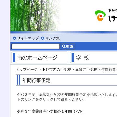
る
サイズにする
文字を小さくする
標準色表示にする
低コントラスト表示にする
黒背景表示にする
サイトマップ
リンク集
市のホームページ
トップページ
>
下野市内の小学校
>
薬師寺小学校
> 年間行事
年間行事予定
令和３年度 薬師寺小学校の年間行事予定を掲載いたします
下のリンクをクリックして御覧ください。
令和３年度薬師寺小学校の１年間（PDF）