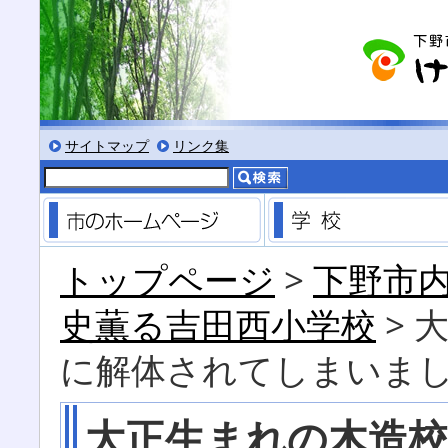
る
サイズにする
文字を小さくする
標準色表示にする
低コントラスト表示にする
黒背景表示にする
サイトマップ
リンク集
市のホームページ
トップページ
>
下野市
史薫る吉田西小学校
> 
に解体されてしまいまし
大正生まれの木造校