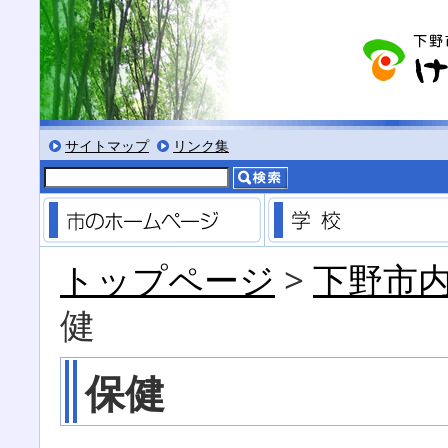
る
サイズにする
文字を小さくする
標準色表示にする
低コントラスト表示にする
黒背景表示にする
サイトマップ
リンク集
市のホームページ
トップページ
>
下野市
健
保健