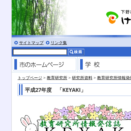
る
サイズにする
文字を小さくする
標準色表示にする
低コントラスト表示にする
黒背景表示にする
サイトマップ
リンク集
市のホームページ
トップページ
>
教育研究所
>
研究所資料
>
教育研究所情報発信
平成27年度 「KEYAKI」