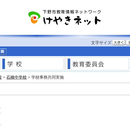
する
文字サイズ
市のホームページ
学校
校
>
石橋中学校
> 学校事務共同実施
）
）
）
）