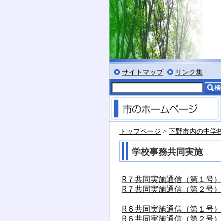
ット」
文字を大きくする
文字を標準サイズにする
文字を小さくする
標準色表示にする
低コントラスト表示に
黒背景表示にする
サイトマップ
リンク集
トップページ
>
下野市内の中学
学校事務共同実施
R７共同実施通信（第１号
R７共同実施通信（第２号
R６共同実施通信（第１号
R６共同実施通信（第２号