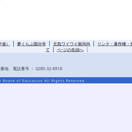
学省）
夢くらぶ国分寺
元気ワイワイ南河内
リンク・著作権・
て
ペｰジの先頭へ
地 電話番号 ： 0285-32-8918
 Board of Education All Rights Reserved.