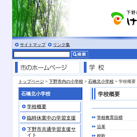
る
サイズにする
文字を小さくする
標準色表示にする
低コントラスト表示にする
黒背景表示にする
サイトマップ
リンク集
市のホームページ
トップページ
>
下野市内の小学校
>
石橋北小学校
> 学校概要
石橋北小学校
学校概要
学校概要
臨時休業中の学習支援
学校教育目標
沿革
下野市共通学習支援サ
イト
校歌