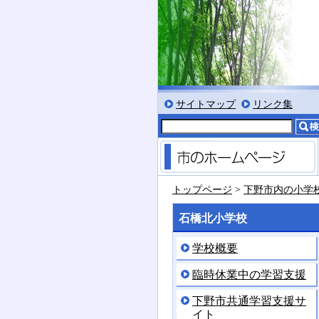
ット」
文字を大きくする
文字を標準サイズにする
文字を小さくする
標準色表示にする
低コントラスト表示に
黒背景表示にする
サイトマップ
リンク集
トップページ
>
下野市内の小学
石橋北小学校
学校概要
臨時休業中の学習支援
下野市共通学習支援サ
イト