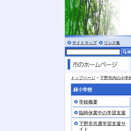
ット」
文字を大きくする
文字を標準サイズにする
文字を小さくする
標準色表示にする
低コントラスト表示に
黒背景表示にする
サイトマップ
リンク集
トップページ
>
下野市内の小学
緑小学校
学校概要
臨時休業中の学習支援
下野市共通学習支援サ
イト