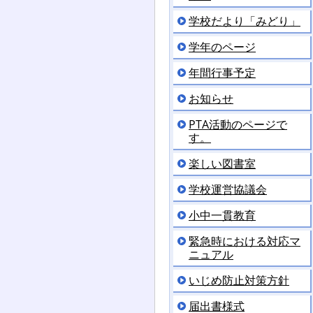
学校だより「みどり」
学年のページ
年間行事予定
お知らせ
PTA活動のページで
す。
楽しい図書室
学校運営協議会
小中一貫教育
緊急時における対応マ
ニュアル
いじめ防止対策方針
届出書様式