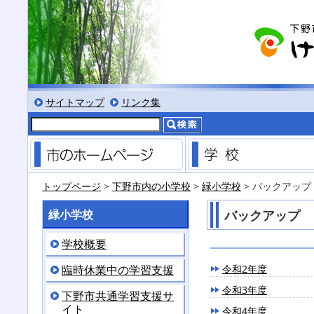
る
サイズにする
文字を小さくする
標準色表示にする
低コントラスト表示にする
黒背景表示にする
サイトマップ
リンク集
市のホームページ
トップページ
>
下野市内の小学校
>
緑小学校
> バックアップ
緑小学校
バックアップ
学校概要
臨時休業中の学習支援
令和2年度
令和3年度
下野市共通学習支援サ
イト
令和4年度