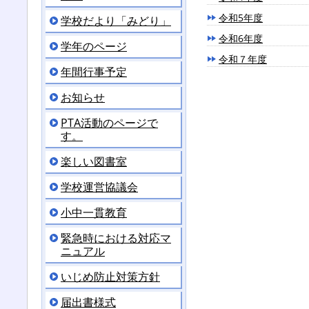
令和5年度
学校だより「みどり」
令和6年度
学年のページ
令和７年度
年間行事予定
お知らせ
PTA活動のページで
す。
楽しい図書室
学校運営協議会
小中一貫教育
緊急時における対応マ
ニュアル
いじめ防止対策方針
届出書様式