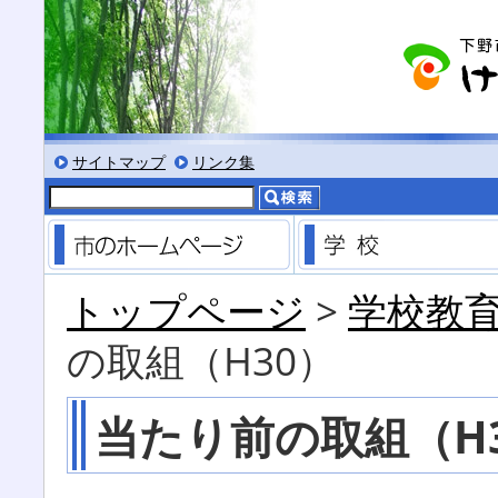
る
サイズにする
文字を小さくする
標準色表示にする
低コントラスト表示にする
黒背景表示にする
サイトマップ
リンク集
市のホームページ
トップページ
>
学校教
の取組（H30）
当たり前の取組（H