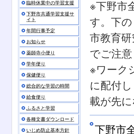
※下野市
臨時休業中の学習支援
下野市共通学習支援サ
す。下の
イト
年間行事予定
市教育研
お知らせ
でご注意
薬師寺小便り
学年便り
※ワーク
保健便り
に配付し
総合的な学習の時間
給食便り
載が先に
ふるさと学習
各種文書ダウンロード
下野市
いじめ防止基本方針