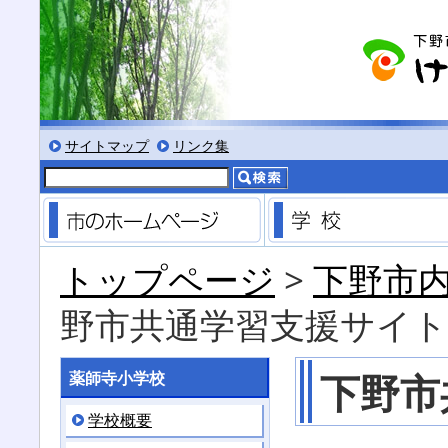
る
サイズにする
文字を小さくする
標準色表示にする
低コントラスト表示にする
黒背景表示にする
サイトマップ
リンク集
市のホームページ
トップページ
>
下野市
野市共通学習支援サイト
下野市
薬師寺小学校
学校概要