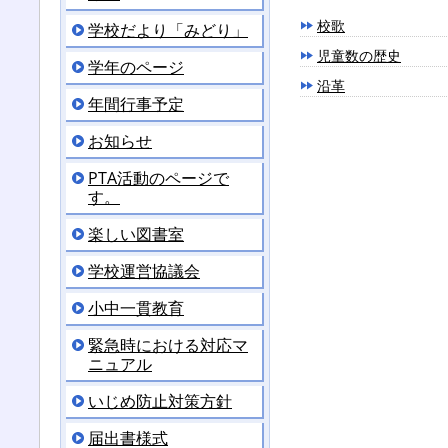
校歌
学校だより「みどり」
児童数の歴史
学年のページ
沿革
年間行事予定
お知らせ
PTA活動のページで
す。
楽しい図書室
学校運営協議会
小中一貫教育
緊急時における対応マ
ニュアル
いじめ防止対策方針
届出書様式