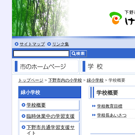
る
サイズにする
文字を小さくする
標準色表示にする
低コントラスト表示にする
黒背景表示にする
サイトマップ
リンク集
市のホームページ
トップページ
>
下野市内の小学校
>
緑小学校
> 学校概要
緑小学校
学校概要
学校概要
学校教育目標
学校長あいさつ
臨時休業中の学習支援
下野市共通学習支援サ
イト